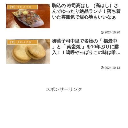
駒込の 寿司髙はし （高はし）さ
【食】グルメリポート
んでゆったり絶品ランチ！落ち着
いた雰囲気で居心地もいいなぁ
2024.10.20
御菓子司中里で名物の「 揚最中
【食】グルメリポート
」と「 南蛮焼 」を10年ぶりに購
入！！嗚呼やっぱりこの味は唯一
無二…
2024.10.13
スポンサーリンク