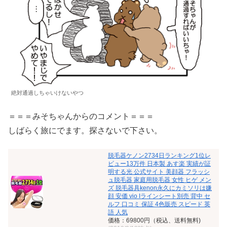
絶対通過しちゃいけないやつ
＝＝＝みそちゃんからのコメント＝＝＝
しばらく旅にでます。探さないで下さい。
脱毛器ケノン2734日ランキング1位レ
ビュー13万件 日本製 あす楽 実績が証
明する光 公式サイト 美顔器 フラッシ
ュ脱毛器 家庭用脱毛器 女性 ヒゲ メン
ズ 脱毛器具kenon永久にカミソリは嫌
顔 安価 vio Iラインシート別売 背中 セ
ルフ 口コミ 保証 4色販売 スピード 英
語 人気
価格：69800円（税込、送料無料)