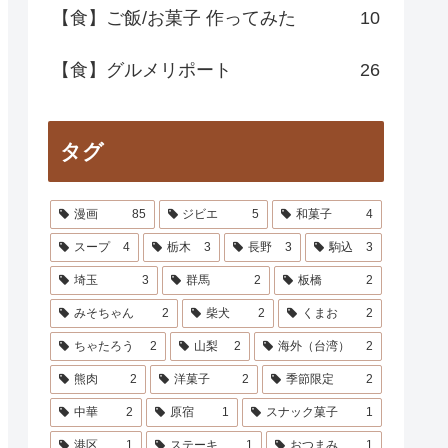
【食】ご飯/お菓子 作ってみた
10
【食】グルメリポート
26
タグ
漫画
85
ジビエ
5
和菓子
4
スープ
4
栃木
3
長野
3
駒込
3
埼玉
3
群馬
2
板橋
2
みそちゃん
2
柴犬
2
くまお
2
ちゃたろう
2
山梨
2
海外（台湾）
2
熊肉
2
洋菓子
2
季節限定
2
中華
2
原宿
1
スナック菓子
1
港区
1
ステーキ
1
おつまみ
1