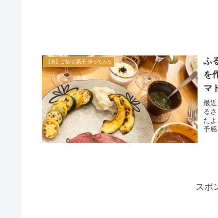
ふ
【食】ご飯/お菓子 作ってみた
を
マ
最近
るさ
たよ
予感
スポ