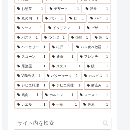
お惣菜
1
デザート
1
洋食
1
丸の内
1
パン
1
鮭
1
パイ
1
ソース
1
イタリアン
1
ピザ
1
パスタ
1
つくば
1
焼鳥
1
魚
1
ベーカリー
1
松戸
1
パン食べ放題
1
スコーン
1
通販
1
フレンチ
1
居酒屋
1
スズメ
1
鰻
1
VISAVIS
1
バターケーキ
1
カルピス
1
ジビエ料理
1
ジビエ調理
1
煮込み
1
馬肉
1
ホルモン
1
ロースト
1
カエル
1
千葉
1
佐原
1