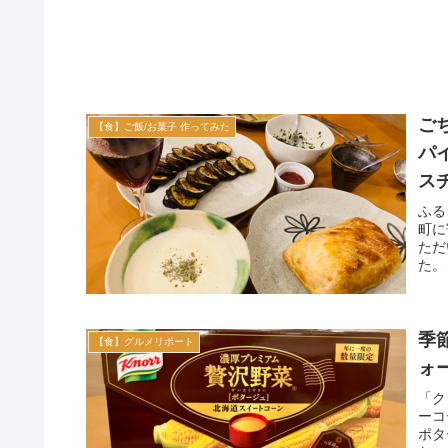
ご
【食】ご飯/お菓子 作ってみた
パ
ス
ふる
町に
ただ
た。
季
【食】グルメリポート
ォ
「ク
ーコ
ポタ