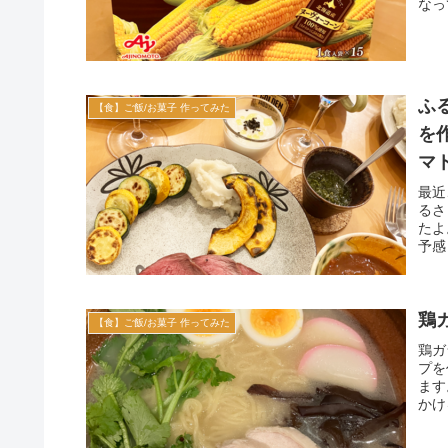
なっ
ふ
【食】ご飯/お菓子 作ってみた
を
マ
最近
るさ
たよ
予感
鶏
【食】ご飯/お菓子 作ってみた
鶏ガ
プを
ます
かけ