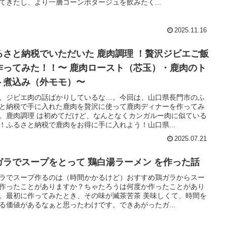
てきたし、より一層コーンポタージュを飲みたく...
2025.11.16
るさと納税でいただいた 鹿肉調理 ！贅沢ジビエご飯
作ってみた！！〜 鹿肉ロースト（芯玉）・鹿肉のト
ト煮込み（外モモ）〜
、ジビエ肉の話ばかりしているな…。今回は、山口県長門市のふ
と納税で手に入れた鹿肉を贅沢に使って鹿肉ディナーを作ってみ
。鹿肉調理 は初めてだけど、なんとなくカンガルー肉に似ている
！ふるさと納税で鹿肉をお得に手に入れよう！山口県...
2025.07.21
ガラでスープをとって 鶏白湯ラーメン を作った話
ラでスープ作るのは（時間かかるけど）おすすめ鶏ガラからスー
作ったことがありますか？ちゃたろうは何度か作ったことがあり
。最初に作ってみたとき、その味が滅茶苦茶 美味しくて、時間を
る価値があるなぁと思ったわけです。できあがったガ...