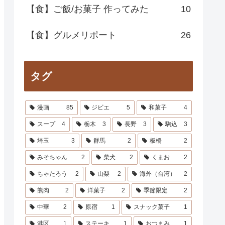
【食】ご飯/お菓子 作ってみた
10
【食】グルメリポート
26
タグ
漫画
85
ジビエ
5
和菓子
4
スープ
4
栃木
3
長野
3
駒込
3
埼玉
3
群馬
2
板橋
2
みそちゃん
2
柴犬
2
くまお
2
ちゃたろう
2
山梨
2
海外（台湾）
2
熊肉
2
洋菓子
2
季節限定
2
中華
2
原宿
1
スナック菓子
1
港区
1
ステーキ
1
おつまみ
1