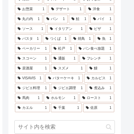
お惣菜
1
デザート
1
洋食
1
丸の内
1
パン
1
鮭
1
パイ
1
ソース
1
イタリアン
1
ピザ
1
パスタ
1
つくば
1
焼鳥
1
魚
1
ベーカリー
1
松戸
1
パン食べ放題
1
スコーン
1
通販
1
フレンチ
1
居酒屋
1
スズメ
1
鰻
1
VISAVIS
1
バターケーキ
1
カルピス
1
ジビエ料理
1
ジビエ調理
1
煮込み
1
馬肉
1
ホルモン
1
ロースト
1
カエル
1
千葉
1
佐原
1