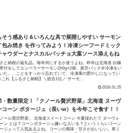
ちそう感あり＆いろんな具で展開しやすい サーモン
イ包み焼き を作ってみよう！冷凍シーフードミック
チャウダーとナスカルパッチョ大葉ソース添えもね
さと納税の返礼品、毎年何にするか迷うよね。昨年は北海道 白糠
寄付をしてエンペラーサーモン200g×2個、真空パック＠冷凍をい
いた。…ことをすっかり忘れていて、冷凍庫の肥やしになってい
↓これ【ふるさと納税】＼総合1位／ サーモ...
2026.01.25
節・数量限定！「クノール贅沢野菜」北海道 ヌーヴ
ーコーン ポタージュ（長いw）を今年こそ食す！！
ノール贅沢野菜」 北海道スイートコーン 今夏採れたて ヌーヴォ
ーン とは？コーンポタージュ嫌いな人いる？というくらいコーン
ージュって人気あるよね。コーンの風味・甘さがおいしい。寒く