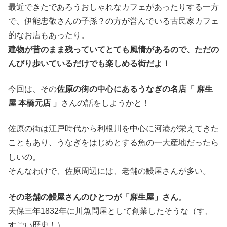
最近できたであろうおしゃれなカフェがあったりする一方
で、伊能忠敬さんの子孫？の方が営んでいる古民家カフェ
的なお店もあったり。
建物が昔のまま残っていてとても風情があるので、ただの
んびり歩いているだけでも楽しめる街だよ！
今回は、その
佐原の街の中心にあるうなぎの名店「 麻生
屋 本橋元店 」
さんの話をしようかと！
佐原の街は江戸時代から利根川を中心に河港が栄えてきた
こともあり、うなぎをはじめとする魚の一大産地だったら
しいの。
そんなわけで、佐原周辺には、老舗の鰻屋さんが多い。
その老舗の鰻屋さんのひとつが「麻生屋」さん
。
天保三年1832年に川魚問屋として創業したそうな（す、
すごい歴史！）。