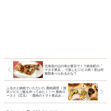
北海道の山の幸が東京で！？錦糸町の「
マタギ東京 」で楽しむジビエ肉！君は何
種類食べられるかな？
ふるさと納税でいただいた 鹿肉調理 ！贅
沢ジビエご飯を作ってみた！！〜 鹿肉ロ
ースト（芯玉）・鹿肉のトマト煮込み
（外モモ）〜