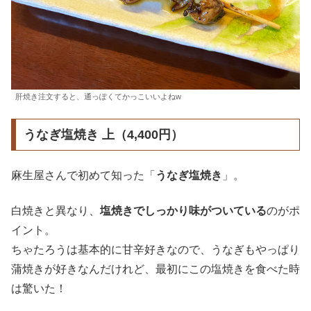
肝焼き注文すると、通っぽくてかっこいいよねw
うなぎ塩焼き 上（4,400円）
麻生屋さんで初めて知った「
うなぎ塩焼き
」。
白焼きと異なり、
塩焼きでしっかり味がついている
のがポ
イント。
ちゃたろうは基本的に甘辛好きなので、うなぎもやっぱり
蒲焼きが好きなんだけれど、最初にこの塩焼きを食べた時
は驚いた！