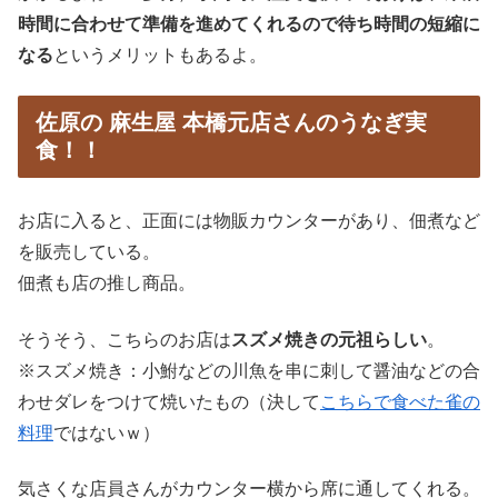
時間に合わせて準備を進めてくれるので待ち時間の短縮に
なる
というメリットもあるよ。
佐原の 麻生屋 本橋元店さんのうなぎ実
食！！
お店に入ると、正面には物販カウンターがあり、佃煮など
を販売している。
佃煮も店の推し商品。
そうそう、こちらのお店は
スズメ焼きの元祖らしい
。
※スズメ焼き：小鮒などの川魚を串に刺して醤油などの合
わせダレをつけて焼いたもの（決して
こちらで食べた雀の
料理
ではないｗ）
気さくな店員さんがカウンター横から席に通してくれる。