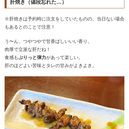
肝焼き（値段忘れた…）
※肝焼きは予約時に注文をしていたものの、当日ない場合
もあるとのことで注意！
う〜ん、つやつやで甘香ばしいいい香り。
肉厚で立派な肝だね！
食感も
ぷりっと弾力
があって楽しい。
肝のほどよい苦味とタレの甘みがよきよき。