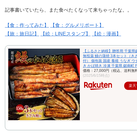
記事書いていたら、また食べたくなって来ちゃったな。。
【食：作ってみた】
【食：グルメリポート】
【旅：旅日記】
【絵：LINEスタンプ】
【絵：漫画】
【ふるさと納税】贈答用 千葉県
無投薬 鰻の蒲焼 3本セット（きざ
付） 個包装 国産 養殖 うなぎ ウ
き かば焼き 冷凍 千葉県 鋸南町 F2
価格：27,000円（税込、送料無料
(2025/6/15時点)
楽天