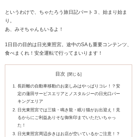
というわけで、ちゃたろう旅日記パート３、始まり始ま
り。
あ、みそちゃんもいるよ！
1日目の目的は日光東照宮。途中のSAも重要コンテンツ、
食べまくれ！安全運転で行ってまいります！
目次
長距離の自動車移動のお楽しみはやっぱりコレ！？安
定の蓮田サービスエリアとノスタルジーの日光口パー
キングエリア
日光東照宮では三猿・鳴き龍・眠り猫がお出迎え！見
るからにご利益ありそな御朱印までいただいちゃっ
た！
日光東照宮周辺歩きはお店が空いているかご注意！？