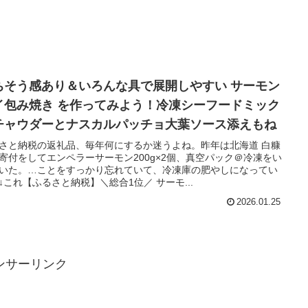
ちそう感あり＆いろんな具で展開しやすい サーモン
イ包み焼き を作ってみよう！冷凍シーフードミック
チャウダーとナスカルパッチョ大葉ソース添えもね
さと納税の返礼品、毎年何にするか迷うよね。昨年は北海道 白糠
寄付をしてエンペラーサーモン200g×2個、真空パック＠冷凍をい
いた。…ことをすっかり忘れていて、冷凍庫の肥やしになってい
↓これ【ふるさと納税】＼総合1位／ サーモ...
2026.01.25
ンサーリンク