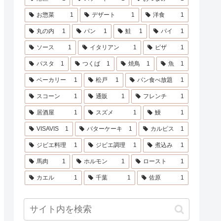
お惣菜
1
デザート
1
洋食
1
丸の内
1
パン
1
鮭
1
パイ
1
ソース
1
イタリアン
1
ピザ
1
パスタ
1
つくば
1
焼鳥
1
魚
1
ベーカリー
1
松戸
1
パン食べ放題
1
スコーン
1
通販
1
フレンチ
1
居酒屋
1
スズメ
1
鰻
1
VISAVIS
1
バターケーキ
1
カルピス
1
ジビエ料理
1
ジビエ調理
1
煮込み
1
馬肉
1
ホルモン
1
ロースト
1
カエル
1
千葉
1
佐原
1