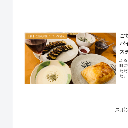
ご
【食】ご飯/お菓子 作ってみた
パ
ス
ふる
町に
ただ
た。
スポ