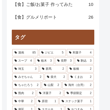
【食】ご飯/お菓子 作ってみた
10
【食】グルメリポート
26
タグ
漫画
85
ジビエ
5
和菓子
4
スープ
4
栃木
3
長野
3
駒込
3
埼玉
3
群馬
2
板橋
2
みそちゃん
2
柴犬
2
くまお
2
ちゃたろう
2
山梨
2
海外（台湾）
2
熊肉
2
洋菓子
2
季節限定
2
中華
2
原宿
1
スナック菓子
1
港区
1
ステーキ
1
おつまみ
1