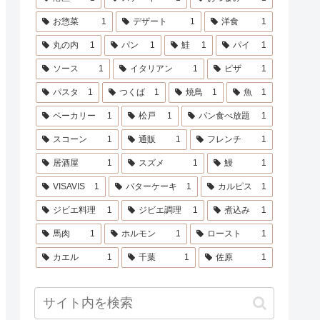
お惣菜
1
デザート
1
洋食
1
丸の内
1
パン
1
鮭
1
パイ
1
ソース
1
イタリアン
1
ピザ
1
パスタ
1
つくば
1
焼鳥
1
魚
1
ベーカリー
1
松戸
1
パン食べ放題
1
スコーン
1
通販
1
フレンチ
1
居酒屋
1
スズメ
1
鰻
1
VISAVIS
1
バターケーキ
1
カルピス
1
ジビエ料理
1
ジビエ調理
1
煮込み
1
馬肉
1
ホルモン
1
ロースト
1
カエル
1
千葉
1
佐原
1