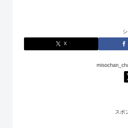
シ
X
misochan_
スポ