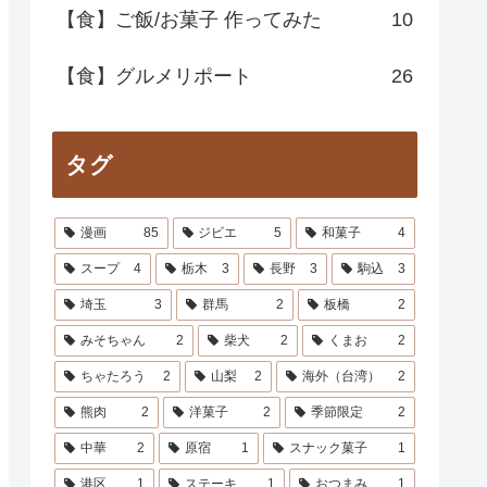
【食】ご飯/お菓子 作ってみた
10
【食】グルメリポート
26
タグ
漫画
85
ジビエ
5
和菓子
4
スープ
4
栃木
3
長野
3
駒込
3
埼玉
3
群馬
2
板橋
2
みそちゃん
2
柴犬
2
くまお
2
ちゃたろう
2
山梨
2
海外（台湾）
2
熊肉
2
洋菓子
2
季節限定
2
中華
2
原宿
1
スナック菓子
1
港区
1
ステーキ
1
おつまみ
1