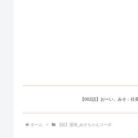
【002話】おーい、みそ：
ホーム
【絵】漫画_みそちゃんコーポ