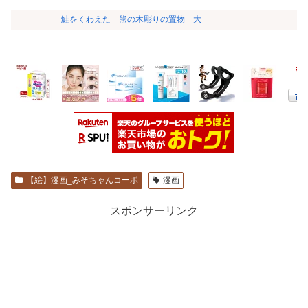
鮭をくわえた 熊の木彫りの置物 大
【絵】漫画_みそちゃんコーポ
漫画
スポンサーリンク