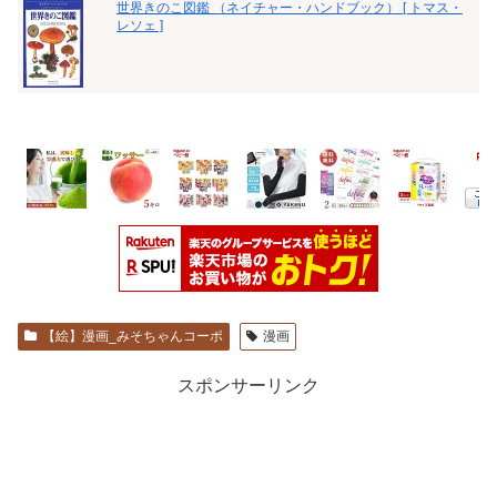
世界きのこ図鑑 （ネイチャー・ハンドブック） [ トマス・
レソェ ]
【絵】漫画_みそちゃんコーポ
漫画
スポンサーリンク