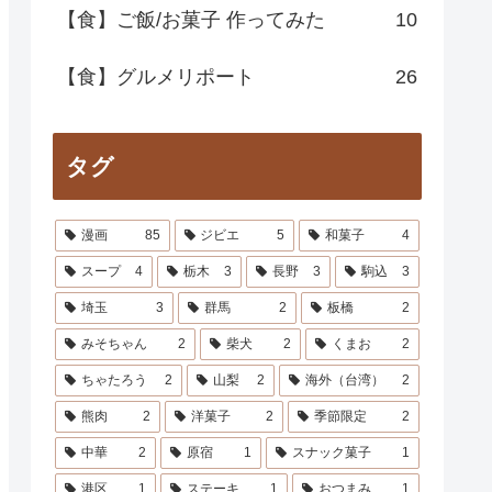
【食】ご飯/お菓子 作ってみた
10
【食】グルメリポート
26
タグ
漫画
85
ジビエ
5
和菓子
4
スープ
4
栃木
3
長野
3
駒込
3
埼玉
3
群馬
2
板橋
2
みそちゃん
2
柴犬
2
くまお
2
ちゃたろう
2
山梨
2
海外（台湾）
2
熊肉
2
洋菓子
2
季節限定
2
中華
2
原宿
1
スナック菓子
1
港区
1
ステーキ
1
おつまみ
1