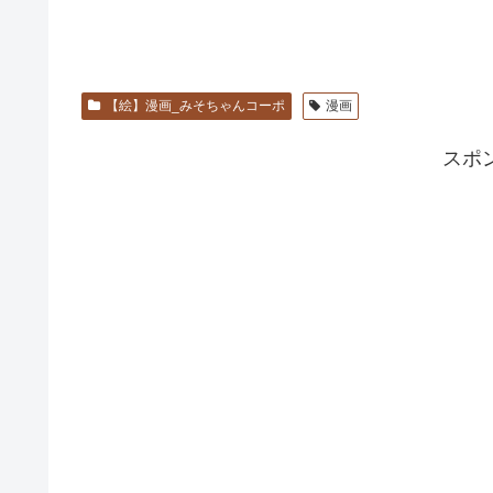
【絵】漫画_みそちゃんコーポ
漫画
スポ