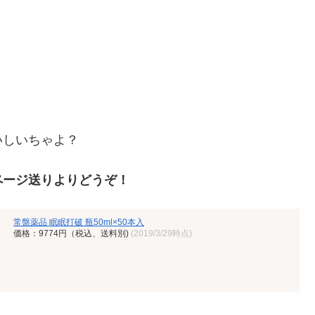
いしいちゃよ？
ページ送りよりどうぞ！
常盤薬品 眠眠打破 瓶50ml×50本入
価格：9774円（税込、送料別)
(2019/3/29時点)