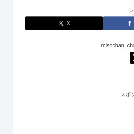
シ
X
misochan_
スポ