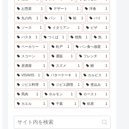
お惣菜
1
デザート
1
洋食
1
丸の内
1
パン
1
鮭
1
パイ
1
ソース
1
イタリアン
1
ピザ
1
パスタ
1
つくば
1
焼鳥
1
魚
1
ベーカリー
1
松戸
1
パン食べ放題
1
スコーン
1
通販
1
フレンチ
1
居酒屋
1
スズメ
1
鰻
1
VISAVIS
1
バターケーキ
1
カルピス
1
ジビエ料理
1
ジビエ調理
1
煮込み
1
馬肉
1
ホルモン
1
ロースト
1
カエル
1
千葉
1
佐原
1