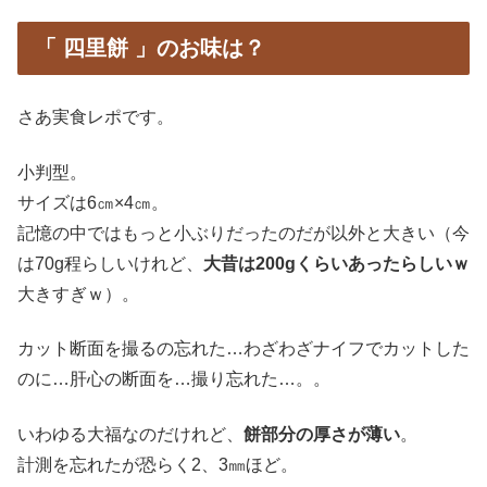
「 四里餅 」のお味は？
さあ実食レポです。
小判型。
サイズは6㎝×4㎝。
記憶の中ではもっと小ぶりだったのだが以外と大きい（今
は70g程らしいけれど、
大昔は200gくらいあったらしいｗ
大きすぎｗ）。
カット断面を撮るの忘れた…わざわざナイフでカットした
のに…肝心の断面を…撮り忘れた…。。
いわゆる大福なのだけれど、
餅部分の厚さが薄い
。
計測を忘れたが恐らく2、3㎜ほど。