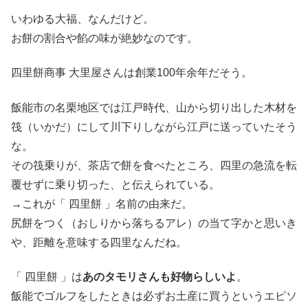
いわゆる大福、なんだけど。
お餅の割合や餡の味が絶妙なのです。
四里餅商事 大里屋さんは創業100年余年だそう。
飯能市の名栗地区では江戸時代、山から切り出した木材を
筏（いかだ）にして川下りしながら江戸に送っていたそう
な。
その筏乗りが、茶店で餅を食べたところ、四里の急流を転
覆せずに乗り切った、と伝えられている。
→これが「 四里餅 」名前の由来だ。
尻餅をつく（おしりから落ちるアレ）の当て字かと思いき
や、距離を意味する四里なんだね。
「 四里餅 」は
あのタモリさんも好物らしいよ
。
飯能でゴルフをしたときは必ずお土産に買うというエピソ