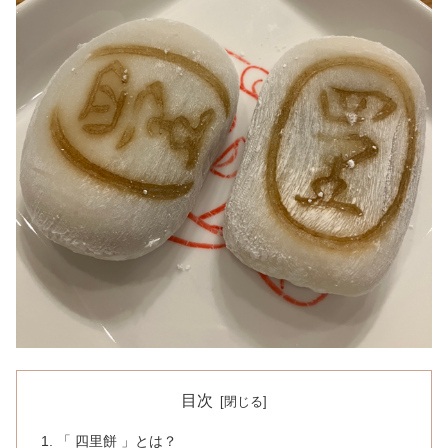
目次
「 四里餅 」とは？