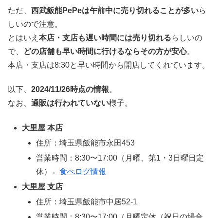
ただ、
西武飯能PePeは午前中に売り切れることが多い
ら
しいので注意。
とはいえ
本店・支店も遅い時間には売り切れる
らしいの
で、
どの店舗も早い時間に行けるならその方が安心
。
本店・支店は8:30と早い時間から開店してくれています。
以下、
2024/11/26時点の情報
。
なお、
通販は行われていない
様子。
大里屋 本店
住所：埼玉県飯能市永田453
営業時間：8:30〜17:00（月曜、第1・3日曜日定
休）←
食べログ情報
大里屋 支店
住所：埼玉県飯能市中居52-1
営業時間：8:30〜17:00（月曜定休（祝日の場合