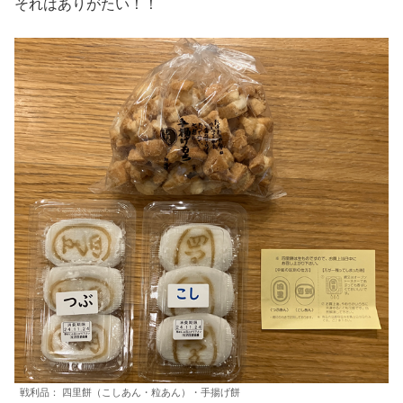
それはありがたい！！
戦利品： 四里餅（こしあん・粒あん）・手揚げ餅