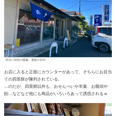
明るい紺色の暖簾・看板が目印
お店に入ると正面にカウンターがあって、そちらにお目当
ての四里餅が陳列されている。
…のだが、四里餅以外も、おせんべいや羊羹、お饅頭や
飴…などなど他にも商品がいろいろあって誘惑されるｗ