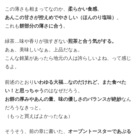
この薄さも相まってなのか、
柔らかい食感
。
あんこの甘さが控えめでやさしい（ほんのり塩味）
。
これも
餅部分の薄さに合う
。
緑茶…味や香りが強すぎない
煎茶と合う気がする。
あぁ、美味しいなぁ。上品だなぁ。
こんな銘菓があったら地元の人は誇らしいよね、って感じ
るよ。
前述のとおり
いわゆる大福…なのだけれど、また食べた
い！と思っちゃう
のはなぜだろう。
お餅の厚みやあんの量、味の優しさのバランスが絶妙
なん
だろうなきっと。
（もっと買えばよかったなぁ）
そうそう、前の章に書いた、
オーブントースターであぶる