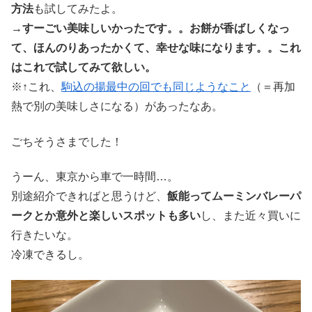
方法
も試してみたよ。
→
すーごい美味しいかったです。。お餅が香ばしくなっ
て、ほんのりあったかくて、幸せな味になります。。これ
はこれで試してみて欲しい。
※↑これ、
駒込の揚最中の回でも同じようなこと
（＝再加
熱で別の美味しさになる）があったなあ。
ごちそうさまでした！
うーん、東京から車で一時間…。
別途紹介できればと思うけど、
飯能ってムーミンバレーパ
ークとか意外と楽しいスポットも多い
し、また近々買いに
行きたいな。
冷凍できるし。